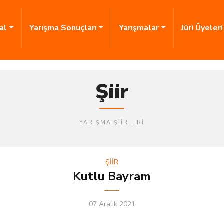
al
Yarışma Sonuçları
Yarışmalar
Jüri Üyeler
Şiir
YARIŞMA ŞIIRLERI
ŞİİR
Kutlu Bayram
07 Aralık 2021