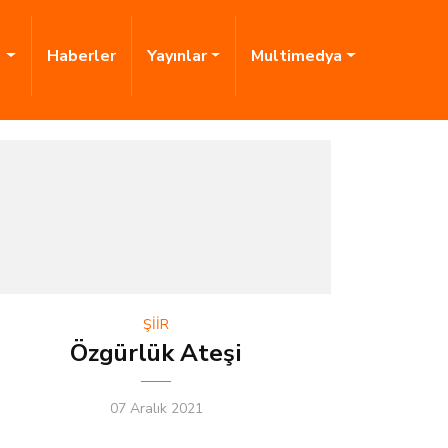
i
Haberler
Yayınlar
Multimedya
ŞİİR
Özgürlük Ateşi
07 Aralık 2021