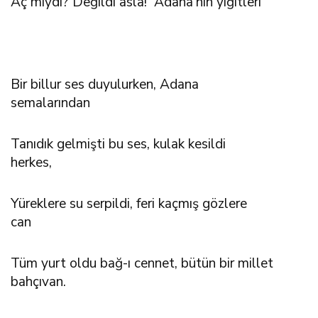
Aç mıydı? Değildi asla! Adana’nın yiğitleri
Bir billur ses duyulurken, Adana
semalarından
Tanıdık gelmişti bu ses, kulak kesildi
herkes,
Yüreklere su serpildi, feri kaçmış gözlere
can
Tüm yurt oldu bağ-ı cennet, bütün bir millet
bahçıvan.