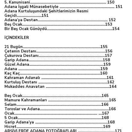
5. Kanunisani...................................................................................... 150
Adana İşgali Münasebetiyle .............................................................. 151
Adana Kurtuluşundaki Şehitlerimizin Resmi
Geçidi............................151
Adana’ya Destan............................................................................... 152
Beş Ocak..............................................................................................153
Bir Beş Ocak Günüydü..........................................................................154
İÇİNDEKİLER
21 Bugün........................................................................................155
Çetenin Destanı..............................................................................156
Çukurova Destanı...........................................................................157
Garip Adana....................................................................................158
Güzel Adana....................................................................................159
Adana .............................................................................................159
Kaç Kaç...........................................................................................160
Kahraman Adanalı ..........................................................................161
Kurtuluş Destanı ..............................................................................162
Mukaddes Anavatan ........................................................................164
Beş Ocak..........................................................................................165
Mamure Kahramanları .....................................................................165
Selam................................................................................................166
Toroslar ve Adana..............................................................................166
Ocak.............................................................................................. ....167
5 Ocak...............................................................................................168
Garip Adana’ya ..................................................................................168
Hicret..................................................................................................169
ARŞİVLERDE ADANA FOTOĞRAFLARI ..........................................171