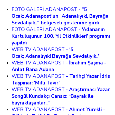
FOTO GALERİ ADANAPOST -
"5
Ocak:
A
danapost'un
"
Adanalıyık!, Bayrağa
Sevdalıyık.." belgeseli gösterime girdi
FOTO GALERİ ADANAPOST
- ‘Adananın
Kurtuluşunun 100. Yıl Etkinlikleri’ programı
yapıldı
WEB TV ADANAPOST
-
‘5
Ocak;
Adanalıyık! Bayrağa Sevdalıyık..’
WEB TV ADANAPOST -
İbrahim Şaşma -
Anlat Bana Adana
WEB TV ADANAPOST
- Tarihçi Yazar İdris
Taşpınar: ‘Milli Tavır’
WEB TV ADANAPOST -
Araştırmacı
Yazar
Songül Kundakçı Cansız: “Bayrak ile
bayraklaşanlar.."
WEB TV ADANAPOST -
Ahmet Yürekli -