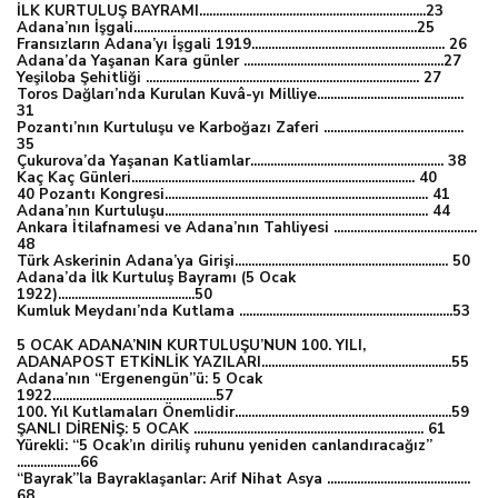
İLK KURTULUŞ BAYRAMI....................................................................23
Adana’nın İşgali.....................................................................................25
Fransızların Adana’yı İşgali 1919.......................................................... 26
Adana’da Yaşanan Kara günler ............................................................27
Yeşiloba Şehitliği .................................................................................. 27
Toros Dağları’nda Kurulan Kuvâ-yı Milliye............................................
31
Pozantı’nın Kurtuluşu ve Karboğazı Zaferi ..........................................
35
Çukurova’da Yaşanan Katliamlar.......................................................... 38
Kaç Kaç Günleri..................................................................................... 40
40 Pozantı Kongresi............................................................................... 41
Adana’nın Kurtuluşu............................................................................... 44
Ankara İtilafnamesi ve Adana’nın Tahliyesi ...........................................
48
Türk Askerinin Adana’ya Girişi................................................................ 50
Adana’da İlk Kurtuluş Bayramı (5 Ocak
1922).........................................50
Kumluk Meydanı’nda Kutlama ................................................................53
5 OCAK ADANA’NIN KURTULUŞU’NUN 100. YILI,
ADANAPOST ETKİNLİK YAZILARI.........................................................55
Adana’nın “Ergenengün”ü: 5 Ocak
1922.................................................57
100. Yıl Kutlamaları Önemlidir.................................................................59
ŞANLI DİRENİŞ: 5 OCAK ..................................................................... 61
Yürekli: “5 Ocak’ın diriliş ruhunu yeniden canlandıracağız”
...................66
“Bayrak”la Bayraklaşanlar: Arif Nihat Asya ...........................................
68