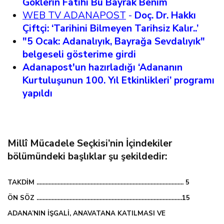
Göklerin Fatihi Bu Bayrak Benim
WEB TV ADANAPOST
-
Doç. Dr. Hakkı
Çiftçi:
‘
Tarihini Bilmeyen Tarihsiz Kalır..’
"5 Ocak: Adanalıyık, Bayrağa Sevdalıyık"
belgeseli gösterime girdi
Adanapost'un hazırladığı ‘Adananın
Kurtuluşunun 100. Yıl Etkinlikleri’ programı
yapıldı
Millî Mücadele Seçkisi’nin İçindekiler
bölümündeki başlıklar şu şekildedir:
TAKDİM .................................................................................................. 5
ÖN SÖZ .................................................................................................15
ADANA’NIN İŞGALİ, ANAVATANA KATILMASI VE