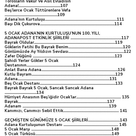
Torosların Vakur Ve Asil Evlâdısın
Adana!..............................................107
Beş’lerce Ocak Tüttürenlere Vefa
..........................................................109
Adana’nın Kurtuluşu...............................................................................111
Başı Dik Çukurova..................................................................................114
5 OCAK ADANA’NIN KURTULUŞU’NUN 100. YILI,
ADANAPOST ETKİNLİK ŞİİRLERİ ........................................................117
Bayrak Oldular.........................................................................................119
Göklerin Fatihi Bu Bayrak Benim............................................................120
Gönlümüzde Ay Yıldızın Sevdası.............................................................122
Zafer Düğünü ..........................................................................................123
Şahidi Yerler Gökler 5 Ocak
Destanının...................................................124
Anlat Bana Adana....................................................................................126
Kutlu Bayram............................................................................................129
Adana.....................................................................................................131
Beş Ocak Destanı...................................................................................133
Bayrak Bayrak 5 Ocak, Sancak Sancak Adana
...................................134
Hürriyet Anasının Beş’iğidir Ocak’lar................................................. 135
Bayrak..................................................................................................137
Adanam ...............................................................................................139
Kanımızı, Canımızı Sebil Ettik............................................................. 141
GEÇMİŞTEN GÜNÜMÜZE 5 OCAK ŞİİRLERİ...................................143
Adana Kurtuluşunun Destanı ............................................................ 145
5 Ocak Marşı ........................................................................................148
5 Ocak Türküsü....................................................................................149