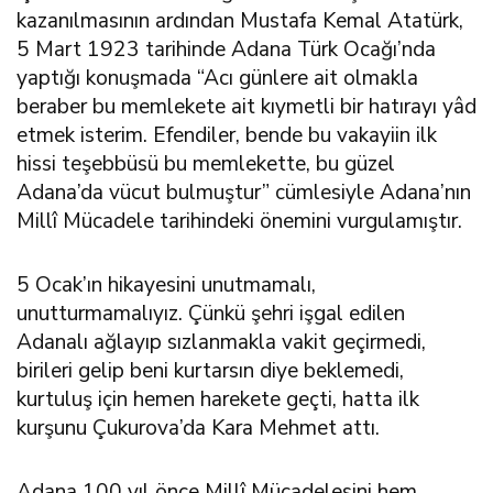
kazanılmasının ardından Mustafa Kemal Atatürk,
5 Mart 1923 tarihinde Adana Türk Ocağı’nda
yaptığı konuşmada “Acı günlere ait olmakla
beraber bu memlekete ait kıymetli bir hatırayı yâd
etmek isterim. Efendiler, bende bu vakayiin ilk
hissi teşebbüsü bu memlekette, bu güzel
Adana’da vücut bulmuştur” cümlesiyle Adana’nın
Millî Mücadele tarihindeki önemini vurgulamıştır.
5 Ocak’ın hikayesini unutmamalı,
unutturmamalıyız. Çünkü şehri işgal edilen
Adanalı ağlayıp sızlanmakla vakit geçirmedi,
birileri gelip beni kurtarsın diye beklemedi,
kurtuluş için hemen harekete geçti, hatta ilk
kurşunu Çukurova’da Kara Mehmet attı.
Adana 100 yıl önce Millî Mücadelesini hem