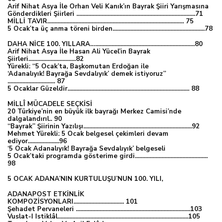
Arif Nihat Asya İle Orhan Veli Kanık’ın Bayrak Şiiri Yarışmasına
Gönderdikleri Şiirleri ................................................................................71
MİLLİ TAVIR............................................................................................ 75
5 Ocak’ta üç anma töreni birden..............................................................78
DAHA NİCE 100. YILLARA…...................................................................80
Arif Nihat Asya İle Hasan Ali Yücel’in Bayrak
Şiirleri................................82
Yürekli: “5 Ocak’ta, Başkomutan Erdoğan ile
‘Adanalıyık! Bayrağa Sevdalıyık’ demek istiyoruz”
................................ 87
5 Ocaklar Güzeldir.................................................................................. 88
MİLLÎ MÜCADELE SEÇKİSİ
20 Türkiye’nin en büyük ilk bayrağı Merkez Camisi’nde
dalgalandırıl.. 90
“Bayrak” Şiirinin Yazılışı.........................................................................92
Mehmet Yürekli: 5 Ocak belgesel çekimleri devam
ediyor.....................96
‘5 Ocak Adanalıyık! Bayrağa Sevdalıyık’ belgeseli
5 Ocak’taki programda gösterime girdi.................................................
98
5 OCAK ADANA’NIN KURTULUŞU’NUN 100. YILI,
ADANAPOST ETKİNLİK
KOMPOZİSYONLARI.................................. 101
Şehadet Pervaneleri .............................................................................103
Vuslat-I Istiklâl........................................................................................105