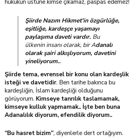
hukukun üstüne kimse çıkamaz, paspas edemez!
Şiirde Nazım Hikmet'in özgürlüğe,
eşitliğe, kardeşçe yaşamayı
paylaşıma daveti vardır.
Bu
ülkenin insanı olarak, bir A
danalı
olarak şairi alkışlıyorum, davetini
yineliyorum..
Şiirde tema, evrensel bir konu olan kardeşlik
isteği ve davetidir
. Ben tarihe bakınca bu
kardeşliğin, İslam kardeşliği olduğunu
görüyorum.
Kimseye tanrılık taslamamak,
kimseye kulluk yapmamak.. İşte ben buna
Adanalılık diyorum, efendilik diyorum..
“Bu hasret bizim”
, diyenlerle dert ortağıyım.