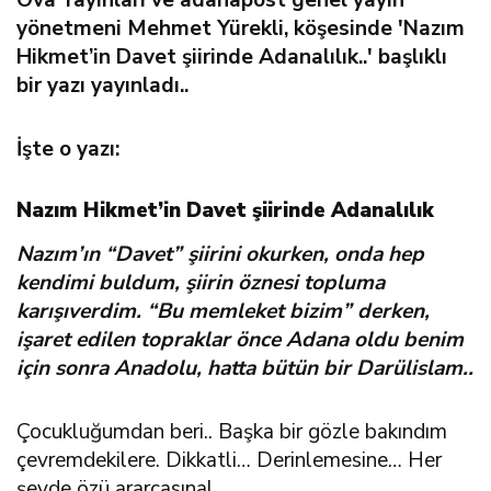
yönetmeni Mehmet Yürekli, köşesinde '
Nazım
Hikmet’in Davet şiirinde Adanalılık
..' başlıklı
bir yazı yayınladı..
İşte o yazı:
Nazım Hikmet’in Davet şiirinde Adanalılık
Nazım’ın “Davet” şiirini okurken, onda hep
kendimi buldum, şiirin öznesi topluma
karışıverdim. “Bu memleket bizim” derken,
işaret edilen topraklar önce Adana oldu benim
için sonra Anadolu, hatta bütün bir Darülislam..
Çocukluğumdan beri.. Başka bir gözle bakındım
çevremdekilere. Dikkatli… Derinlemesine… Her
şeyde özü ararcasına!