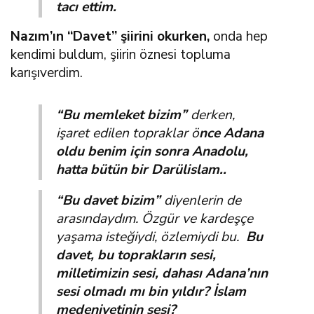
tacı ettim.
Nazım’ın “Davet” şiirini okurken,
onda hep
kendimi buldum, şiirin öznesi topluma
karışıverdim.
“Bu memleket bizim”
derken,
işaret edilen topraklar ö
nce Adana
oldu benim için sonra Anadolu,
hatta bütün bir Darülislam..
“Bu davet bizim”
diyenlerin de
arasındaydım. Özgür ve kardeşçe
yaşama isteğiydi, özlemiydi bu.
Bu
davet, bu toprakların sesi,
milletimizin sesi, dahası Adana’nın
sesi olmadı mı bin yıldır? İslam
medeniyetinin sesi?