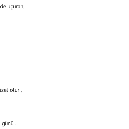
de uçuran,
zel olur ,
 günü .