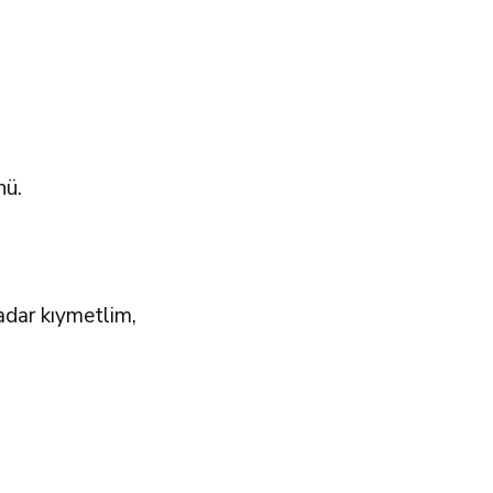
nü.
adar kıymetlim,