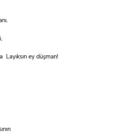
nı.
,
na Layıksın ey düşman!
ının