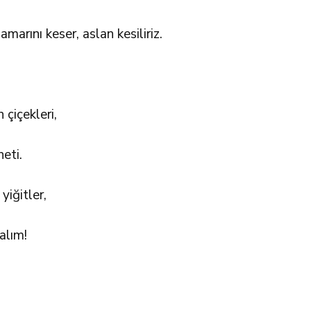
rını keser, aslan kesiliriz.
çiçekleri,
eti.
yiğitler,
alım!