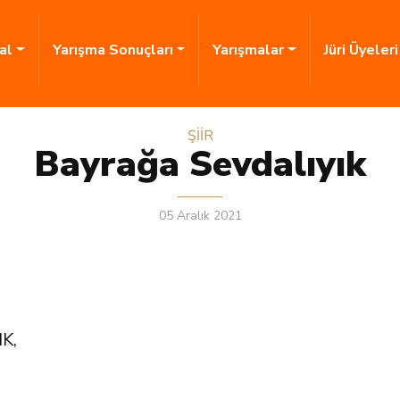
al
Yarışma Sonuçları
Yarışmalar
Jüri Üyeler
ŞİİR
Bayrağa Sevdalıyık
05 Aralık 2021
K,