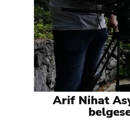
Arif Nihat As
belgese