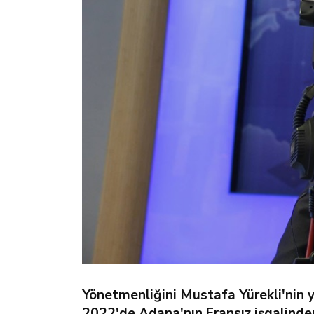
Yönetmenliğini Mustafa Yürekli'nin ya
2022'de Adana'nın Fransız işgalinden