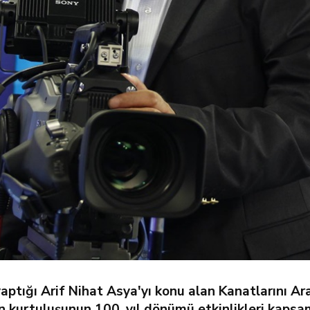
ptığı Arif Nihat Asya'yı konu alan Kanatlarını Ara
 kurtuluşunun 100. yıl dönümü etkinlikleri kapsam