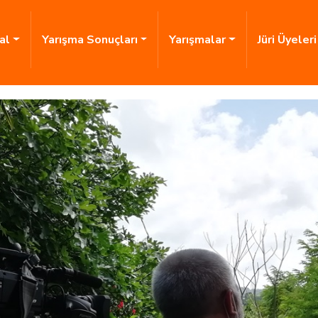
al
Yarışma Sonuçları
Yarışmalar
Jüri Üyeler