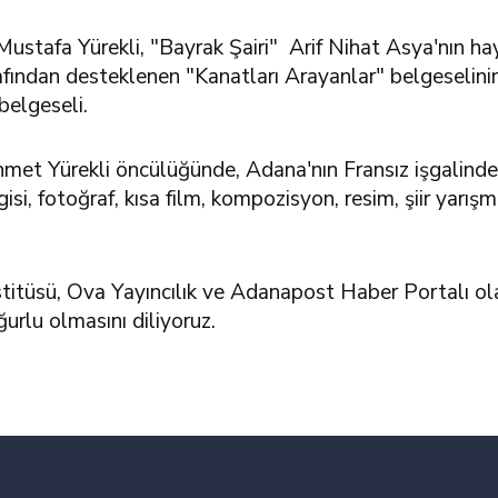
Mustafa Yürekli, "Bayrak Şairi" Arif Nihat Asya'nın ha
ından desteklenen "Kanatları Arayanlar" belgeselinin 
belgeseli.
 Yürekli öncülüğünde, Adana'nın Fransız işgalinden k
i, fotoğraf, kısa film, kompozisyon, resim, şiir yarışm
itüsü, Ova Yayıncılık ve Adanapost Haber Portalı ol
ğurlu olmasını diliyoruz.