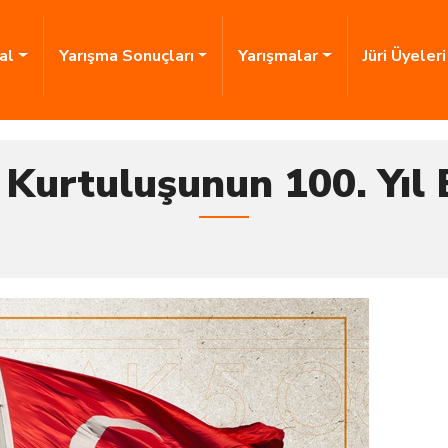
al
Yarışma Sonuçları
Yarışmalar
Jüri Üyeler
Kurtuluşunun 100. Yıl E