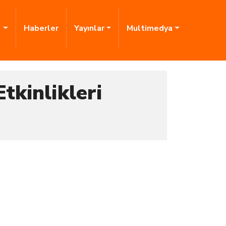
i
Haberler
Yayınlar
Multimedya
tkinlikleri