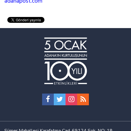
adanapost.com
Sümer Mahallesi Karafatma Cad. 69124 Sok. NO: 18,